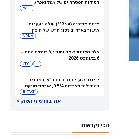
הסודות המסחריים של אפל (אפל),
שאותה כינתה "רשלנית, אגרסיבית
AAPL
ואישית באופן מוזר"
מניית מודרנה (MRNA) עולה בעקבות
אישור בארה"ב לסוג חדש של חיסון
לשפעת — למה זה חשוב
MRNA
אלה המניות שמדווחות על רווחים היום –
6 באוגוסט 2026
CEG
U
ירידות שערים בבורסת ת”א: המדדים
המובילים מאבדים 0.5%, אורמת מזנקת
7% אחרי הדוחות
IL:TASE
עוד בחדשות השוק >
פרטנר תקשורת תפרסם תוצאות רבעון
שני 2026 ותציג מצגת
IL:PTNR
הכי נקראות
אאורה השקעות זכתה בפרויקט