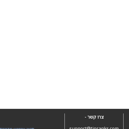
צרו קשר -
support@tipranks.com
תנאי שימוש
•
מדיניות