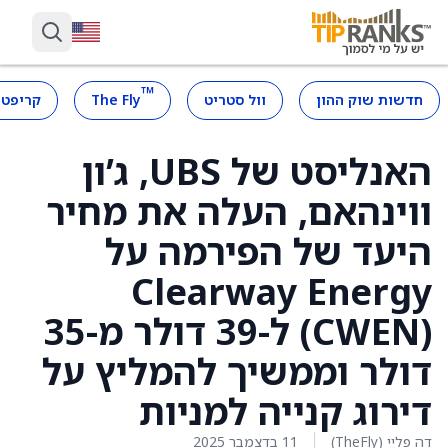
™
חדשות שוק ההון
וול סטריט
The Fly
קריפטו
האנליסט של UBS, ג’ון
ווינהאם, העלה את מחיר
היעד של הפירמה על
Clearway Energy
(CWEN) ל-39 דולר מ-35
דולר וממשיך להמליץ על
דירוג קנייה למניות
דה פליי (TheFly)
11 בדצמבר 2025