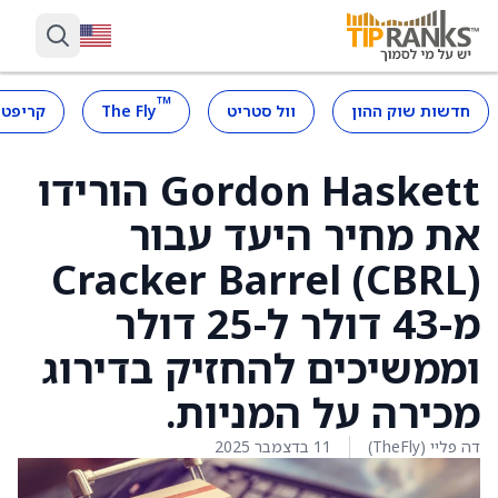
™
חדשות שוק ההון
וול סטריט
The Fly
קריפטו
Gordon Haskett הורידו
את מחיר היעד עבור
Cracker Barrel (CBRL)
מ-43 דולר ל-25 דולר
וממשיכים להחזיק בדירוג
מכירה על המניות.
דה פליי (TheFly)
11 בדצמבר 2025