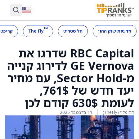
™
חדשות שוק ההון
וול סטריט
The Fly
קריפטו
RBC Capital שדרגו את
GE Vernova לדירוג קנייה
מ-Sector Hold, עם מחיר
יעד חדש של 761$,
לעומת 630$ קודם לכן
דה פליי (TheFly)
11 בדצמבר 2025