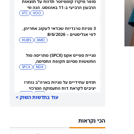
סופר מיקרו קומפיוטר תדווח על תוצאות
הרבעון הרביעי ב-11 באוגוסט. הנה מי
מחזיק במניית SMCI
VOO
VTI
3 מניות טרנדיות שכדאי לעקוב אחריהן,
לפי אנליסטים – 8/6/2026
HUBS
AMD
מניית ספייס אקס (SPCX) מתריסה מול
החששות מסיום תקופת החסימה,
ומטפסת לאחר שחרור 911 מיליון מניות
NDX
SPCX
חוזים עתידיים על מניות בארה"ב נותרו
יציבים לקראת דוח התעסוקה המרכזי
QQQ
DIA
עוד בחדשות השוק >
3 תעודות הסל הטובות ביותר להשקעה,
לפי אנליסט ה-AI – 8/6/2026
הכי נקראות
VYM
JNJ