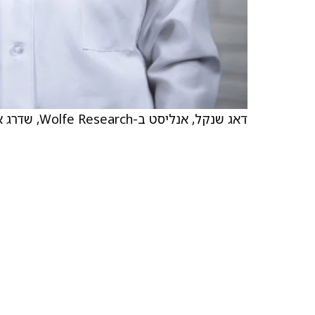
דאג שנקל, אנליסט ב-Wolfe Research, שדרג את Bruker (BRKR) עם מחיר יעד של 60 דולר.