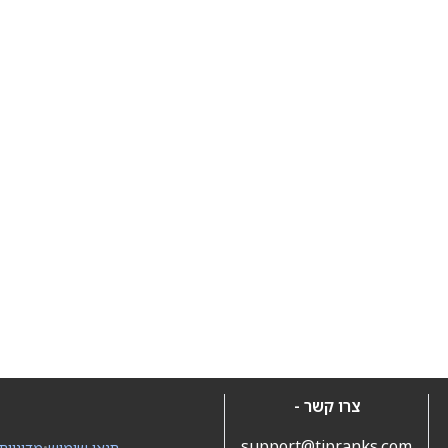
צרו קשר -
support@tipranks.com
תנאי שימוש
•
מדיניות