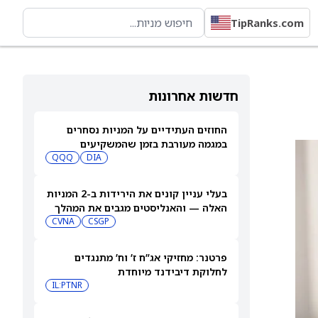
TipRanks.com
חדשות אחרונות
החוזים העתידיים על המניות נסחרים
במגמה מעורבת בזמן שהמשקיעים
DIA
ממתינים לדוח התעסוקה של יולי
QQQ
בעלי עניין קונים את הירידות ב-2 המניות
האלה — והאנליסטים מגבים את המהלך
CVNA
CSGP
פרטנר: מחזיקי אג”ח ז’ וח’ מתנגדים
לחלוקת דיבידנד מיוחדת
IL:PTNR