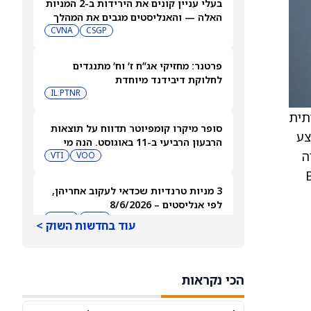
בעלי עניין קונים את הירידות ב-2 המניות
האלה — והאנליסטים מגבים את המהלך
CVNA
CSGP
פרטנר: מחזיקי אג”ח ז’ וח’ מתנגדים
לחלוקת דיבידנד מיוחדת
IL:PTNR
צמיחה חד-ספרתית
סופר מיקרו קומפיוטר תדווח על תוצאות
מצע
הרבעון הרביעי ב-11 באוגוסט. הנה מי
ת השנייה
מחזיק במניית SMCI
VOO
VTI
חה של Bruker
3 מניות טרנדיות שכדאי לעקוב אחריהן,
לפי אנליסטים – 8/6/2026
HUBS
AMD
עוד בחדשות השוק >
מניית ספייס אקס (SPCX) מתריסה מול
החששות מסיום תקופת החסימה,
הכי נקראות
ומטפסת לאחר שחרור 911 מיליון מניות
NDX
SPCX