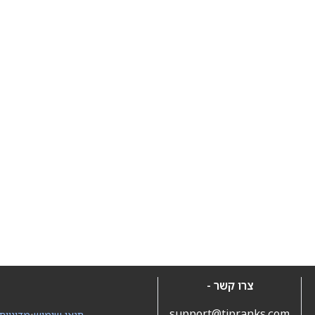
צרו קשר -
support@tipranks.com
תנאי שימוש
•
מדיניות