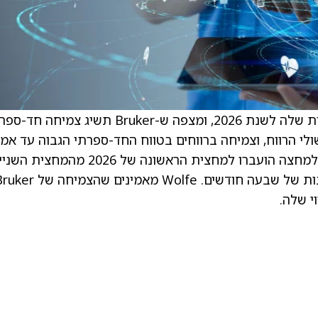
הפירמה מבססת את השדרוג על התחזית החיובית שלה לשנת 2026, ומצפה ש-Bruker תשיג 
של 200 נקודות בסיס בשולי הרווח, וצמיחה ברווחים בטווח החד-ספרתי הגבוה עד א
העשרה. ההזמנות של החברה בתחום המוליכים למחצה הועברו למחצית הראשונה של 2026 מהמחצי
של 2025, מה שמספק ראות טובה עם צבר הזמנות של שבעה חודשים. Wolfe מאמינים שהצמי