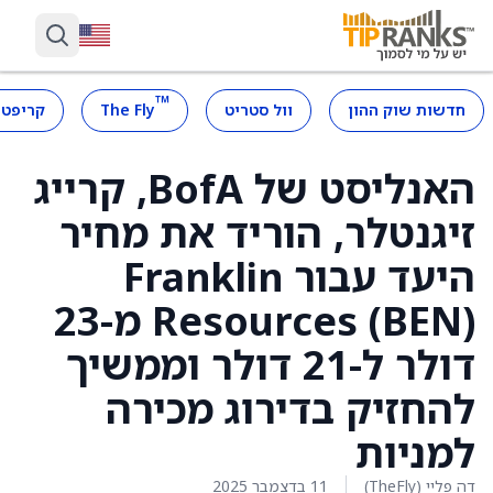
™
חדשות שוק ההון
וול סטריט
The Fly
קריפטו
האנליסט של BofA, קרייג
זיגנטלר, הוריד את מחיר
היעד עבור Franklin
Resources (BEN) מ-23
דולר ל-21 דולר וממשיך
להחזיק בדירוג מכירה
למניות
דה פליי (TheFly)
11 בדצמבר 2025