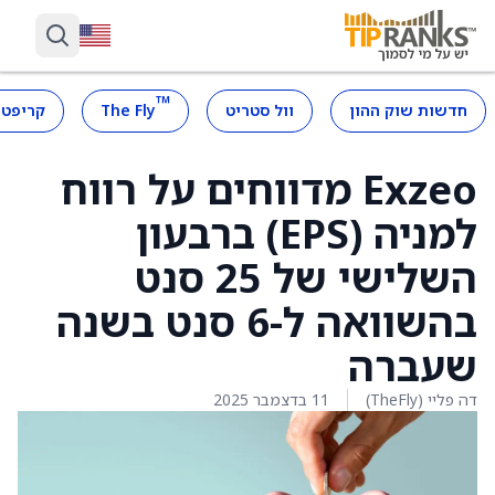
™
חדשות שוק ההון
וול סטריט
The Fly
קריפטו
Exzeo מדווחים על רווח
למניה (EPS) ברבעון
השלישי של 25 סנט
בהשוואה ל-6 סנט בשנה
שעברה
דה פליי (TheFly)
11 בדצמבר 2025