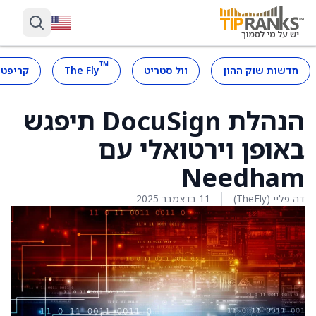
™
חדשות שוק ההון
וול סטריט
The Fly
קריפטו
הנהלת DocuSign תיפגש
באופן וירטואלי עם
Needham
דה פליי (TheFly)
11 בדצמבר 2025