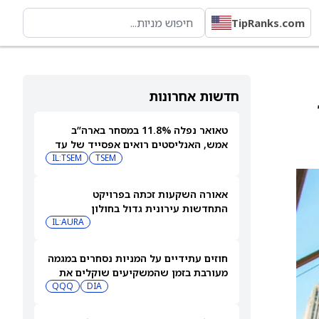
TipRanks.com
חדשות אחרונות
טאואר נפלה 11.8% במסחר בארה”ב
אמש, האנליסטים רואים אפסייד של עד
IL:TSEM
TSEM
63%
אאורה השקעות זכתה בפרויקט
התחדשות עירונית גדול בחולון
IL:AURA
חוזים עתידיים על המניות נסחרים במגמה
מעורבת בזמן שהמשקיעים שוקלים את
DIA
שיא הסגירה של הדאו ואת השיחות בין
QQQ
ארה"ב לאיראן