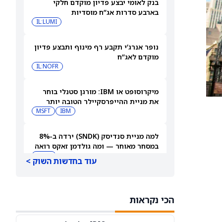
בנק לאומי יבצע פדיון מוקדם חלקי
בארבע סדרות אג”ח מוסדיות
IL:LUMI
נופר אנרג’י תקבע רף מינוף ותבצע פדיון
מוקדם לאג”ח
IL:NOFR
מיקרוסופט או IBM: מורגן סטנלי בוחר
את מניית ההייפרסקיילר הטובה יותר
לקנייה עכשיו
IBM
MSFT
למה מניית סנדיסק (SNDK) ירדה ב-8%
במסחר מאוחר — ומה גולדמן זאקס רואה
בהמשך
SNDK
עוד בחדשות השוק >
למה מניית SoundHound AI מזנקת
במסחר המאוחר — ומה וול סטריט מצפה
הכי נקראות
שיקרה בהמשך
SOUN