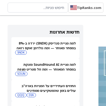
TipRanks.com
חדשות אחרונות
למה מניית סנדיסק (SNDK) ירדה ב-8%
במסחר מאוחר — ומה גולדמן זאקס רואה
בהמשך
SNDK
למה מניית SoundHound AI מזנקת
במסחר המאוחר — ומה וול סטריט מצפה
שיקרה בהמשך
SOUN
החוזים העתידיים על המניות בארה"ב
עולים בזמן שהמשקיעים ממתינים
לדוחות נוספים
DIA
QQQ