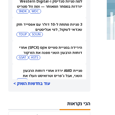
למה מניות סנדיסק ו-Western Digital
יורדות במסחר המאוחר — ומה וול סטריט
צופה בהמשך
WDC
SNDK
3 מניות מתחת ל-10 דולר עם אפסייד חזק
שכדאי לשקול, לפי אנליסטים
TDUP
SOUN
הירידה במניית ספייס אקס (SPCX) אחרי
דוחות הרבעון השני מפנה את הזרקור
ASTS
לקרנות סל חלל עם חשיפה גבוהה
GSAT
מניית AMD ירדה אחרי דוחות הרבעון
השני, אבל ג'פריס וטרואיסט העלו את
מחירי היעד. הנה הסיבה
AMD
עוד בחדשות השוק >
אטסי מקצצת 12% מכוח האדם שלה, אבל
AI וקיצוץ עלויות אינם הסיבה
הכי נקראות
AMZN
WMT