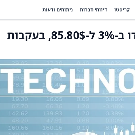
קריפטו
דיווחי חברות
ניתוחים ודעות
מניות CoreWeave ירדו ב-3% ל-85.80$, בעקבות