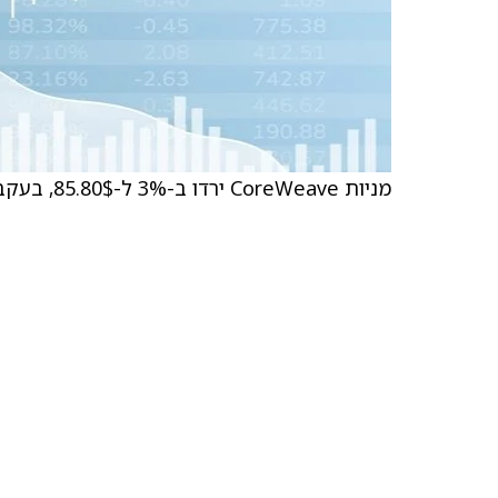
מניות CoreWeave ירדו ב-3% ל-85.80$, בעקבות ירידה במניות Oracle.