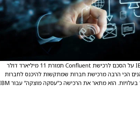
ההחלטה הזו התקבלה בעקבות ההודעה של IBM על הסכם לרכישת Confluent תמורת 11 מיליארד דולר
וסמן מציין ש-IBM בדרך כלל נהנים הכי הרבה מרכישת חברות שמתקשות להיכנס לחברות
עלויות. הוא מתאר את הרכישה כ”עסקה מוצקה” עבור IBM.