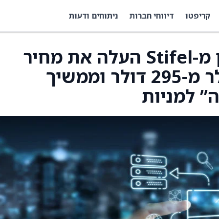
קריפטו
דיווחי חברות
ניתוחים ודעות
האנליסט דיוויד גרוסמן מ-Stifel העלה את מחיר
היעד ל-IBM ל-325 דולר מ-295 דולר וממשיך
ה” למניות