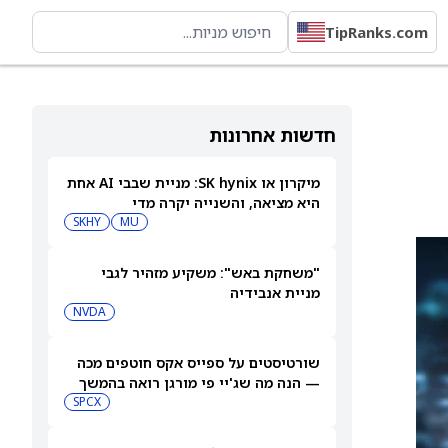
TipRanks.com
חדשות אחרונות
מיקרון או SK hynix: מניית שבבי AI אחת
היא מציאה, והשנייה יקרה מדי
SKHY
MU
"משחקת באש": משקיע מזהיר לגבי
מניית אנבידיה
NVDA
שורטיסטים על ספייס אקס חוטפים מכה
— הנה מה שג'יי פי מורגן רואה בהמשך
SPCX