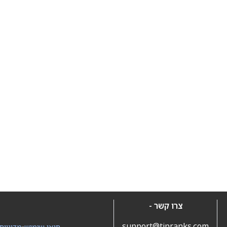
צרו קשר -
support@tipranks.com
תנאי שימוש
•
מדיניות