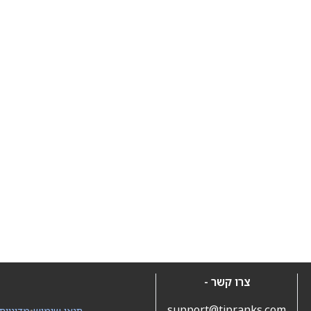
צרו קשר -
support@tipranks.com
תנאי שימוש
•
מדיניות