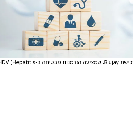
הפירמה עדכנה את המודל הפיננסי שלה לאחר רכישת Blujay, שמציעה הזדמנות מבטיחה ב-Hepatitis