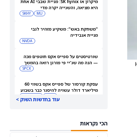
מיקרון או SK hynix: מניית שבבי AI אחת
היא מציאה, והשנייה יקרה מדי
SKHY
MU
"משחקת באש": משקיע מזהיר לגבי
מניית אנבידיה
NVDA
שורטיסטים על ספייס אקס חוטפים מכה
— הנה מה שג'יי פי מורגן רואה בהמשך
HDV (
SPCX
עסקת קורסור של ספייס אקס בשווי 60
מיליארד דולר עשויה להיסגר כבר בשבוע
הבא… אבל המותג Cursor עלול להיעלם
SPCX
PC:CURSO
עוד בחדשות השוק >
מניית מעקב? ג'פריס גרופ שוקלת את
הספקולציות על מיזוג בין SpaceX
הכי נקראות
לטסלה
JEF
SPCX