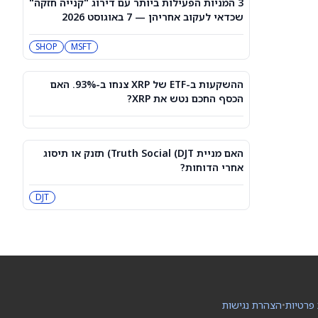
3 המניות הפעילות ביותר עם דירוג "קנייה חזקה"
3 תעודות הסל הטובות ביותר להשקעה,
שכדאי לעקוב אחריהן — 7 באוגוסט 2026
לפי אנליסט ה-AI – 8/7/2026
IWF
VV
SHOP
MSFT
שוק המניות היום: SPY ו-QQQ עלו לאחר
שדוח תעסוקה מאכזב שינה את ציפיות
ההשקעות ב-ETF של XRP צנחו ב-93%. האם
הריבית
DIA
QQQ
הכסף החכם נטש את XRP?
מניות מחשוב קוונטי מזנקות כשוושינגטון
בוחנת הגדלת המימון ב-68%
האם מניית Truth Social (DJT) תזנק או תיסוג
QBTS
IONQ
אחרי הדוחות?
המניות המובילות בעליות במדד S&P 500
DJT
היום, 7.8.26
QQQ
DIA
האם העסקה בבריטניה מבשרת צרות?
מניית פאראמונט סקיידנס
(NASDAQ:PSKY) עלתה בכל זאת
WBD
PSKY
 פרטיות
•
הצהרת נגישות