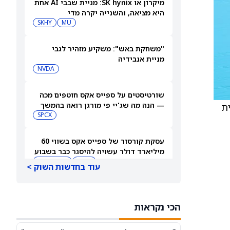
מיקרון או SK hynix: מניית שבבי AI אחת
היא מציאה, והשנייה יקרה מדי
SKHY
MU
"משחקת באש": משקיע מזהיר לגבי
מניית אנבידיה
NVDA
שורטיסטים על ספייס אקס חוטפים מכה
— הנה מה שג'יי פי מורגן רואה בהמשך
ת
SPCX
עסקת קורסור של ספייס אקס בשווי 60
מיליארד דולר עשויה להיסגר כבר בשבוע
הבא… אבל המותג Cursor עלול להיעלם
SPCX
PC:CURSO
עוד בחדשות השוק >
מניית מעקב? ג'פריס גרופ שוקלת את
הספקולציות על מיזוג בין SpaceX
הכי נקראות
לטסלה
JEF
SPCX