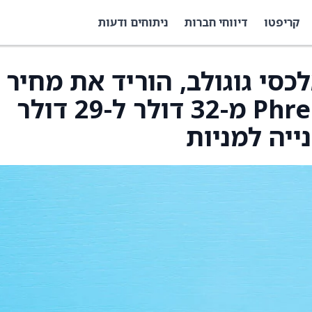
קריפטו
דיווחי חברות
ניתוחים ודעות
אלכסי גוגולב, הוריד את מחיר
היעד עבור Phreesia (PHR) מ-32 דולר ל-29 דולר
ייה למניות