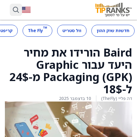
™
חדשות שוק ההון
וול סטריט
The Fly
קריפטו
Baird הורידו את מחיר
היעד עבור Graphic
Packaging (GPK) מ-24$
ל-18$
דה פליי (TheFly)
10 בדצמבר 2025