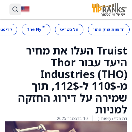
™
חדשות שוק ההון
וול סטריט
The Fly
קריפטו
Truist העלו את מחיר
היעד עבור Thor
Industries (THO)
מ-110$ ל-112$, תוך
שמירה על דירוג החזקה
למניות
דה פליי (TheFly)
10 בדצמבר 2025