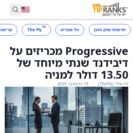
™
חדשות שוק ההון
וול סטריט
The Fly
קריפטו
Progressive מכריזים על
דיבידנד שנתי מיוחד של
13.50 דולר למניה
דה פליי (TheFly)
10 בדצמבר 2025