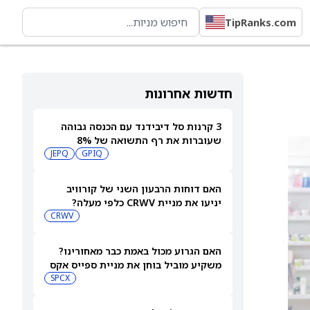
TipRanks.com
חדשות אחרונות
3 קרנות סל דיבידנד עם הכנסה גבוהה
שעוברות את רף התשואה של 8%
JEPQ
GPIQ
האם דוחות הרבעון השני של קורוויב
יניעו את מניית CRWV כלפי מעלה?
CRWV
האם הגרוע מכול באמת כבר מאחורינו?
משקיע מוביל בוחן את מניית ספייס אקס
SPCX