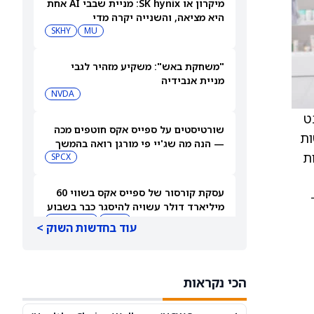
מיקרון או SK hynix: מניית שבבי AI אחת
היא מציאה, והשנייה יקרה מדי
SKHY
MU
"משחקת באש": משקיע מזהיר לגבי
מניית אנבידיה
NVDA
נט
שורטיסטים על ספייס אקס חוטפים מכה
פן”. פטנט חדש זה כולל 100 דרישות
— הנה מה שג'יי פי מורגן רואה בהמשך
יטות
SPCX
עסקת קורסור של ספייס אקס בשווי 60
מיליארד דולר עשויה להיסגר כבר בשבוע
הבא… אבל המותג Cursor עלול להיעלם
SPCX
PC:CURSO
עוד בחדשות השוק >
מניית מעקב? ג'פריס גרופ שוקלת את
הספקולציות על מיזוג בין SpaceX
הכי נקראות
לטסלה
JEF
SPCX