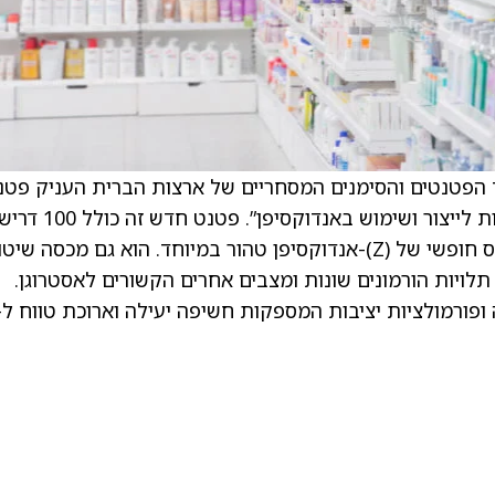
Atossa) שיתפו כי משרד הפטנטים והסימנים המסחריים של ארצות הברית העניק פט
אמריקאי מספר 12,479,790 B2, שכותרתו “שיטות לייצור ושימוש באנדוקסי
המתמקדות בפורמולציות לבליעה במעי של בסיס חופשי של (Z)-אנדוקסיפן טהור במיוחד. הוא גם מכסה ש
לויות הורמונים שונות ומצבים אחרים הקשורים לאסטרוגן.
 ופורמולציות יציבות המספקות חשיפה יעילה וארוכת טווח ל-