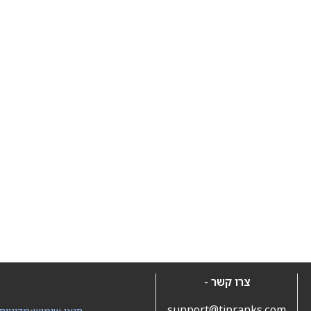
צרו קשר -
support@tipranks.com
תנאי שימוש
•
מדיניות