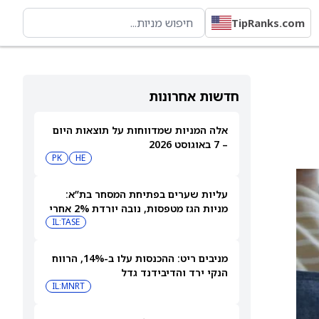
TipRanks.com
חדשות אחרונות
אלה המניות שמדווחות על תוצאות היום
– 7 באוגוסט 2026
PK
HE
עליות שערים בפתיחת המסחר בת”א:
מניות הגז מטפסות, נובה יורדת 2% אחרי
הדוחות
IL:TASE
מניבים ריט: ההכנסות עלו ב-14%, הרווח
הנקי ירד והדיבידנד גדל
IL:MNRT