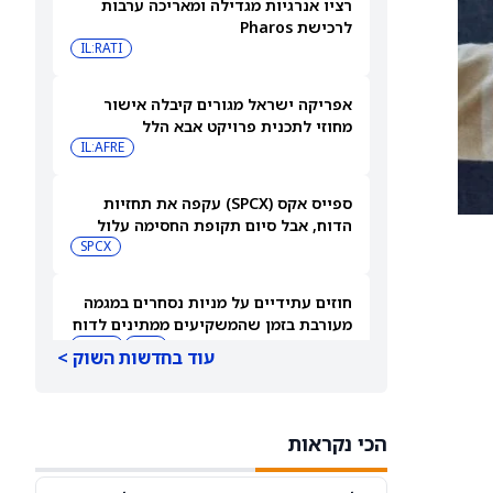
רציו אנרגיות מגדילה ומאריכה ערבות
לרכישת Pharos
IL:RATI
אפריקה ישראל מגורים קיבלה אישור
מחוזי לתכנית פרויקט אבא הלל
IL:AFRE
ספייס אקס (SPCX) עקפה את תחזיות
הדוח, אבל סיום תקופת החסימה עלול
להפיל את המניה
SPCX
חוזים עתידיים על מניות נסחרים במגמה
מעורבת בזמן שהמשקיעים ממתינים לדוח
התעסוקה של יולי
DIA
QQQ
עוד בחדשות השוק >
בעלי עניין קונים את הירידות ב-2 המניות
האלה — והאנליסטים מגבים את המהלך
הכי נקראות
CVNA
CSGP