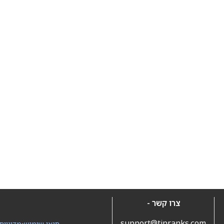
צרו קשר -
support@tipranks.com
תנאי שימוש
•
מדיניות