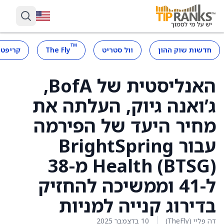
™
חדשות שוק ההון
וול סטריט
The Fly
קריפטו
האנליסטית של BofA,
ג’ואנה גיוק, העלתה את
מחיר היעד של הפירמה
עבור BrightSpring
Health (BTSG) מ-38
ל-41 וממשיכה להחזיק
בדירוג קנייה למניות
דה פליי (TheFly)
10 בדצמבר 2025