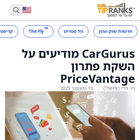
™
חדשות שוק ההון
וול סטריט
The Fly
קריפטו
CarGurus מודיעים על
השקת פתרון
PriceVantage
דה פליי (TheFly)
10 בדצמבר 2025