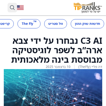
™
חדשות שוק ההון
וול סטריט
The Fly
קריפטו
C3 AI נבחרו על ידי צבא
ארה”ב לשפר לוגיסטיקה
מבוססת בינה מלאכותית
דה פליי (TheFly)
10 בדצמבר 2025