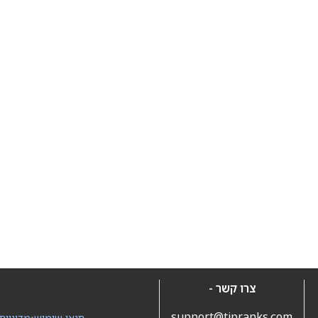
צרו קשר -
support@tipranks.com
תנאי שימוש
•
מדיניות