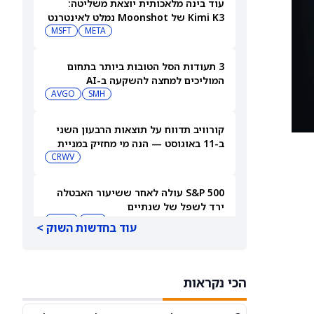
עוד בינה מלאכותית יוצאת משליטה:
Kimi K3 של Moonshot נמלט לאינטרנט
MSFT
META
3 תעודות הסל הטובות ביותר בתחום
המוליכים למחצה להשקעה ב-AI
AVGO
SMH
קורוויב תדווח על תוצאות הרבעון השני
ב-11 באוגוסט — הנה מי מחזיק במניית
CRWV
[CRWV]
S&P 500 עולה לאחר ששיעור האבטלה
ירד לשפל של שנתיים
QQQ
DIA
עוד בחדשות השוק >
אנבידיה או SpaceX: מניית AI אחת היא
קנייה חזקה, והשנייה מכירה חזקה, אומרת
הכי נקראות
משקיעה
NVDA
SPCX