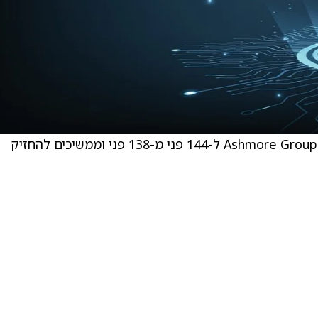
JPMorgan העלו את מחיר היעד עבור Ashmore Group (AJMPF) ל-144 פני מ-138 פני וממשיכים להחזיק