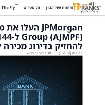
™
The Fly
חדשות שוק ההון
וול סטריט
להחזיק בדירוג מכירה ל
דה פליי (TheFly)
10 בדצמבר 2025