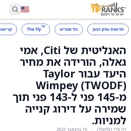
™
חדשות שוק ההון
וול סטריט
The Fly
קריפטו
האנליטית של Citi, אמי
גאלה, הורידה את מחיר
היעד עבור Taylor
Wimpey (TWODF)
מ-145 פני ל-143 פני תוך
שמירה על דירוג קנייה
למניות.
דה פליי (TheFly)
10 בדצמבר 2025