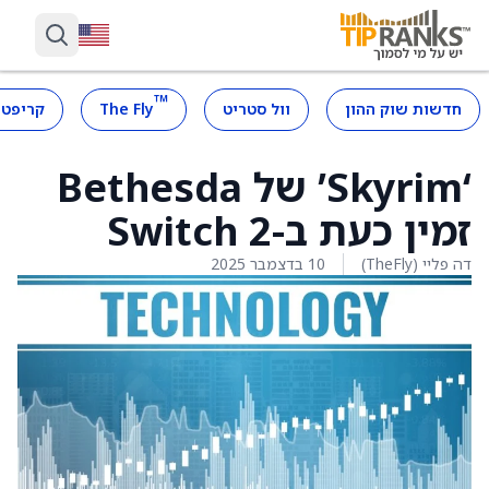
™
חדשות שוק ההון
וול סטריט
The Fly
קריפטו
‘Skyrim’ של Bethesda
זמין כעת ב-Switch 2
דה פליי (TheFly)
10 בדצמבר 2025