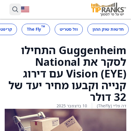
™
חדשות שוק ההון
וול סטריט
The Fly
קריפטו
Guggenheim התחילו
לסקר את National
Vision (EYE) עם דירוג
קנייה וקבעו מחיר יעד של
32 דולר
דה פליי (TheFly)
10 בדצמבר 2025