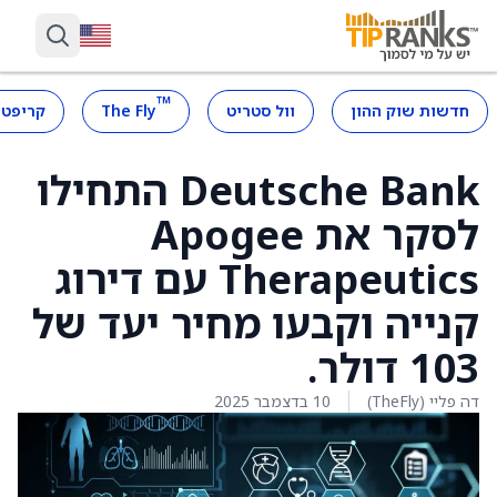
™
חדשות שוק ההון
וול סטריט
The Fly
קריפטו
Deutsche Bank התחילו
לסקר את Apogee
Therapeutics עם דירוג
קנייה וקבעו מחיר יעד של
103 דולר.
דה פליי (TheFly)
10 בדצמבר 2025