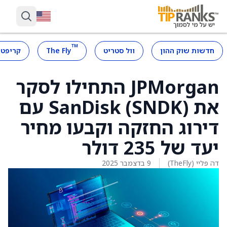
™
חדשות שוק ההון
וול סטריט
The Fly
קריפטו
JPMorgan התחילו לסקר
את SanDisk (SNDK) עם
דירוג החזקה וקבעו מחיר
יעד של 235 דולר
דה פליי (TheFly)
9 בדצמבר 2025