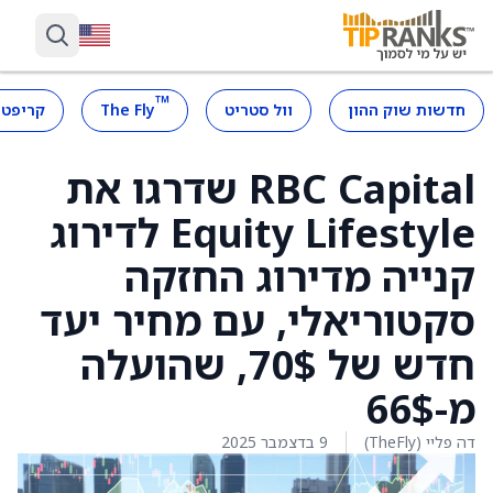
™
חדשות שוק ההון
וול סטריט
The Fly
קריפטו
RBC Capital שדרגו את
Equity Lifestyle לדירוג
קנייה מדירוג החזקה
סקטוריאלי, עם מחיר יעד
חדש של 70$, שהועלה
מ-66$
דה פליי (TheFly)
9 בדצמבר 2025