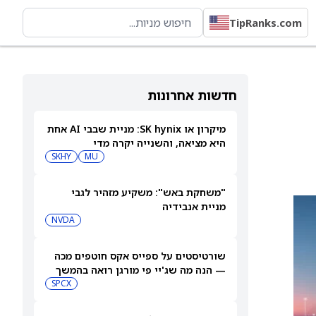
TipRanks.com
חדשות אחרונות
מיקרון או SK hynix: מניית שבבי AI אחת
היא מציאה, והשנייה יקרה מדי
SKHY
MU
"משחקת באש": משקיע מזהיר לגבי
מניית אנבידיה
NVDA
שורטיסטים על ספייס אקס חוטפים מכה
— הנה מה שג'יי פי מורגן רואה בהמשך
SPCX