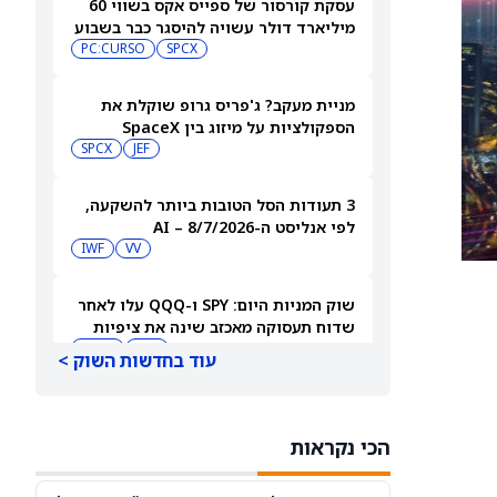
עסקת קורסור של ספייס אקס בשווי 60
מיליארד דולר עשויה להיסגר כבר בשבוע
הבא… אבל המותג Cursor עלול להיעלם
SPCX
PC:CURSO
מניית מעקב? ג'פריס גרופ שוקלת את
הספקולציות על מיזוג בין SpaceX
לטסלה
JEF
SPCX
3 תעודות הסל הטובות ביותר להשקעה,
לפי אנליסט ה-AI – 8/7/2026
IWF
VV
שוק המניות היום: SPY ו-QQQ עלו לאחר
שדוח תעסוקה מאכזב שינה את ציפיות
הריבית
DIA
QQQ
עוד בחדשות השוק >
מניות מחשוב קוונטי מזנקות כשוושינגטון
בוחנת הגדלת המימון ב-68%
הכי נקראות
QBTS
IONQ