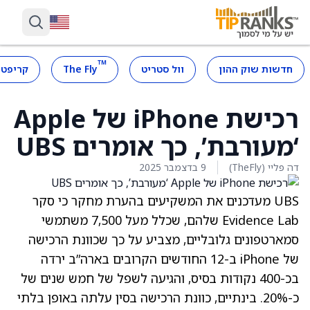
™
חדשות שוק ההון
וול סטריט
The Fly
קריפטו
רכישת iPhone של Apple
‘מעורבת’, כך אומרים UBS
דה פליי (TheFly)
9 בדצמבר 2025
UBS מעדכנים את המשקיעים בהערת מחקר כי סקר
Evidence Lab שלהם, שכלל מעל 7,500 משתמשי
סמארטפונים גלובליים, מצביע על כך שכוונת הרכישה
של iPhone ב-12 החודשים הקרובים בארה”ב ירדה
בכ-400 נקודות בסיס, והגיעה לשפל של חמש שנים של
כ-20%. בינתיים, כוונת הרכישה בסין עלתה באופן בלתי