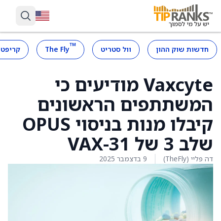
™
חדשות שוק ההון
וול סטריט
The Fly
קריפטו
Vaxcyte מודיעים כי
המשתתפים הראשונים
קיבלו מנות בניסוי OPUS
שלב 3 של VAX-31
דה פליי (TheFly)
9 בדצמבר 2025