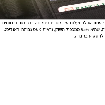
ינים ש-American Express יכולים לעמוד או להתעלות על מטרות הצמיחה בהכנסות וברווחים
שלהם. עם זאת, הערכת השווי הנוכחית של המניה, שהיא 95% ממכפיל השוק, נראית מעט גבוהה. האנליסט
 להשקיע בחברה.