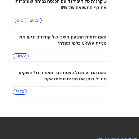
3 קרנות סל דיבידנד עם הכנסה גבוהה שעוברות
מיקרון או SK hynix: מניית שבבי AI אחת
את רף התשואה של 8%
היא מציאה, והשנייה יקרה מדי
SKHY
MU
JEPQ
GPIQ
"משחקת באש": משקיע מזהיר לגבי
מניית אנבידיה
האם דוחות הרבעון השני של קורוויב יניעו את
NVDA
מניית CRWV כלפי מעלה?
CRWV
שורטיסטים על ספייס אקס חוטפים מכה
— הנה מה שג'יי פי מורגן רואה בהמשך
SPCX
האם הגרוע מכול באמת כבר מאחורינו? משקיע
מוביל בוחן את מניית ספייס אקס
עסקת קורסור של ספייס אקס בשווי 60
מיליארד דולר עשויה להיסגר כבר בשבוע
SPCX
הבא… אבל המותג Cursor עלול להיעלם
SPCX
PC:CURSO
מניית מעקב? ג'פריס גרופ שוקלת את
הספקולציות על מיזוג בין SpaceX
לטסלה
JEF
SPCX
 פרטיות
•
הצהרת נגישות