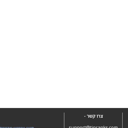
צרו קשר -
support@tipranks.com
תנאי שימוש
•
מדיניות