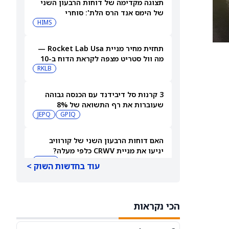
תצוגה מקדימה של דוחות הרבעון השני
של הימס אנד הרס הלת': סוחרי
האופציות נערכים לתנועה של 14.5%
HIMS
במניית HIMS
תחזית מחיר מניית Rocket Lab Usa —
מה וול סטריט מצפה לקראת הדוח ב-10
באוגוסט
RKLB
3 קרנות סל דיבידנד עם הכנסה גבוהה
שעוברות את רף התשואה של 8%
JEPQ
GPIQ
האם דוחות הרבעון השני של קורוויב
יניעו את מניית CRWV כלפי מעלה?
CRWV
עוד בחדשות השוק >
האם הגרוע מכול באמת כבר מאחורינו?
משקיע מוביל בוחן את מניית ספייס אקס
הכי נקראות
SPCX