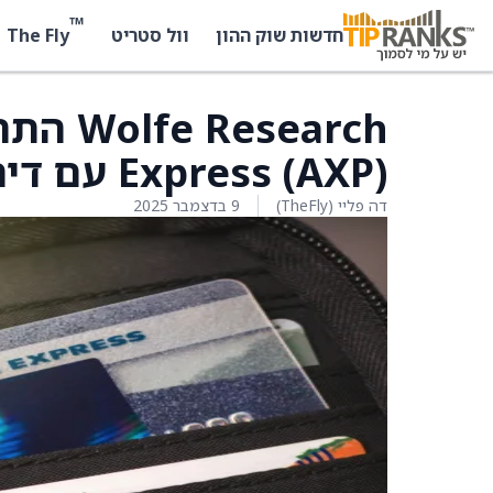
™
The Fly
חדשות שוק ההון
וול סטריט
Express (AXP) עם דירוג החזקה ללא מחיר יעד
דה פליי (TheFly)
9 בדצמבר 2025