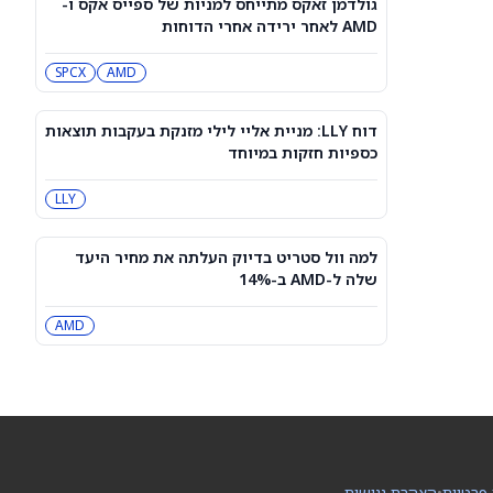
גולדמן זאקס מתייחס למניות של ספייס אקס ו-
למרות תוצאות טובות מהצפוי ברבעון
AMD לאחר ירידה אחרי הדוחות
הרביעי. מה הלחיץ את המשקיעים?
SNDK
SPCX
AMD
האם מניית קוסטקו (COST) עדיין קנייה
טובה אחרי דוח המכירות שלה ליולי
COST
2026?
דוח LLY: מניית אליי לילי מזנקת בעקבות תוצאות
כספיות חזקות במיוחד
פריצת הדרך הקוונטית של די־וייב
LLY
מוסיפה רוח גבית למניית QBTS לקראת
דוחות הרבעון השני
QBTS
למה וול סטריט בדיוק העלתה את מחיר היעד
שלה ל-AMD ב-14%
רשות התחרות אישרה: הוט מובייל תימכר
לפי שווי של 1.8 מיליארד שקל
AMD
IL:KSTN
DeepSeek מזהירה מפני עליית מחירים
גדולה, ומסיימת את עידן ה-AI הזול
במיוחד
PC:DEE6S
מניית SoundHound AI Class A (SOUN)
 פרטיות
•
הצהרת נגישות