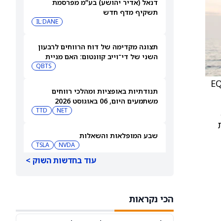
דנאל (אדיר יהושע) בע”מ מפרסמת
תשקיף מדף חדש
IL:DANE
תצוגה מקדימה של דוח הרווחים לרבעון
השני של די־וייב קוונטום: האם מניית
(QBTS) יכולה להמשיך לבנות על רבעון
QBTS
הפריצה שלה?
EQT AB (EQBBF)
תנודתיות באופציות ומהלכי רווחים
משתמעים היום, 06 באוגוסט 2026
TTD
NET
ליסטית
שבע המופלאות והשאלות
TSLA
NVDA
עוד בחדשות השוק >
SPCX, אנבידיה – קאת'י ווד מהמרת
בגדול על ספייס אקס ואנבידיה, ומוכרת
את פלנטיר
CRCL
NVDA
הכי נקראות
מניית סנדיסק (SNDK) נופלת ב-10%