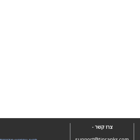
צרו קשר -
support@tipranks.com
תנאי שימוש
•
מדיניות