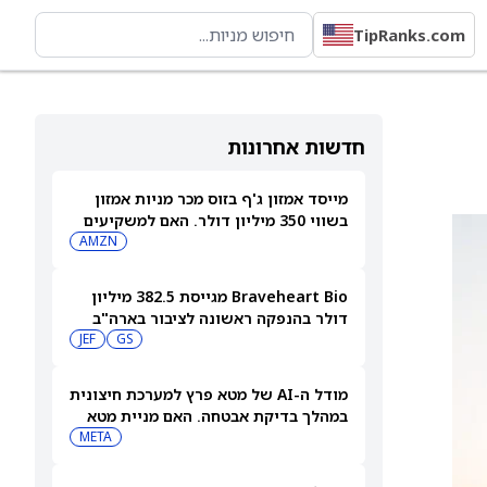
TipRanks.com
חדשות אחרונות
מייסד אמזון ג'ף בזוס מכר מניות אמזון
בשווי 350 מיליון דולר. האם למשקיעים
יש סיבה לדאגה?
AMZN
Braveheart Bio מגייסת 382.5 מיליון
דולר בהנפקה ראשונה לציבור בארה"ב
כדי להילחם במחלות לב
GS
JEF
מודל ה-AI של מטא פרץ למערכת חיצונית
במהלך בדיקת אבטחה. האם מניית מטא
תיפגע?
META