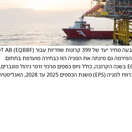
אנג’ליקי ביירקטארי, אנליסטית ב-JPMorgan, קבעה מחיר יעד של 399 קרונות שוודיות עבור 
 הפירמה גם מינתה את המניה הזו כבחירה מועדפת בתחום.
JPMorgan רואים מספר גורמים חיוביים עבור EQT בשנה הקרובה, כולל גיוס כספים מרכזי ודמי ניהול מוגברים,
שצפויים לתמוך בשיעור צמיחה שנתי של 21% ברווח למניה (EPS) משנת הכספים 2025 עד 2028, האנ