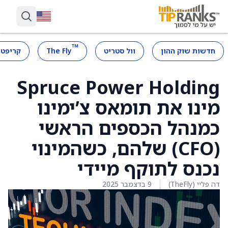
™
חדשות שוק ההון
וול סטריט
The Fly
קריפטו
Spruce Power Holding
מינו את תומאס צ’ימינו
כמנהל הכספים הראשי
(CFO) שלהם, כשהמינוי
נכנס לתוקף מיידי
דה פליי (TheFly)
9 בדצמבר 2025