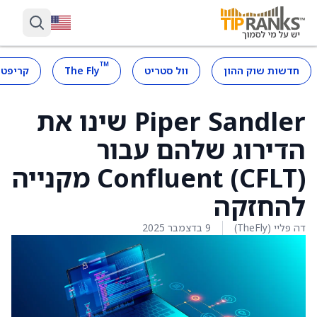
™
חדשות שוק ההון
וול סטריט
The Fly
קריפטו
Piper Sandler שינו את
הדירוג שלהם עבור
Confluent (CFLT) מקנייה
להחזקה
דה פליי (TheFly)
9 בדצמבר 2025