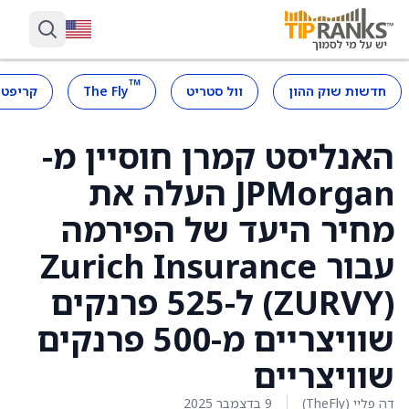
™
חדשות שוק ההון
וול סטריט
The Fly
קריפטו
האנליסט קמרן חוסיין מ-
JPMorgan העלה את
מחיר היעד של הפירמה
עבור Zurich Insurance
(ZURVY) ל-525 פרנקים
שוויצריים מ-500 פרנקים
שוויצריים
דה פליי (TheFly)
9 בדצמבר 2025