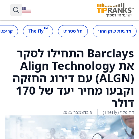
™
חדשות שוק ההון
וול סטריט
The Fly
קריפטו
Barclays התחילו לסקר
את Align Technology
(ALGN) עם דירוג החזקה
וקבעו מחיר יעד של 170
דולר
דה פליי (TheFly)
9 בדצמבר 2025