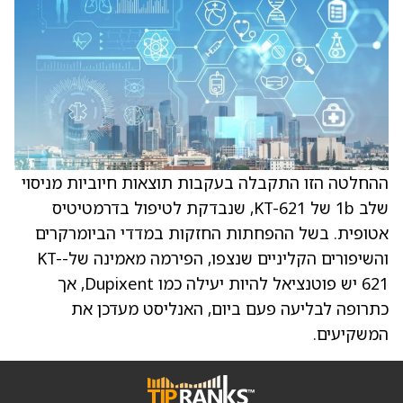
ההחלטה הזו התקבלה בעקבות תוצאות חיוביות מניסוי
שלב 1b של KT-621, שנבדקת לטיפול בדרמטיטיס
אטופית. בשל ההפחתות החזקות במדדי הביומרקרים
והשיפורים הקליניים שנצפו, הפירמה מאמינה של-KT-
621 יש פוטנציאל להיות יעילה כמו Dupixent, אך
כתרופה לבליעה פעם ביום, האנליסט מעדכן את
המשקיעים.