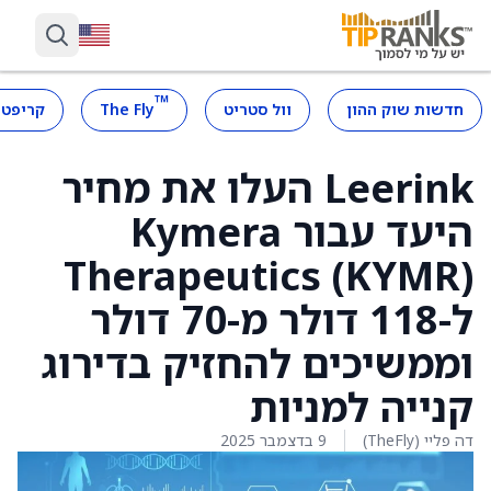
™
חדשות שוק ההון
וול סטריט
The Fly
קריפטו
Leerink העלו את מחיר
היעד עבור Kymera
Therapeutics (KYMR)
ל-118 דולר מ-70 דולר
וממשיכים להחזיק בדירוג
קנייה למניות
דה פליי (TheFly)
9 בדצמבר 2025