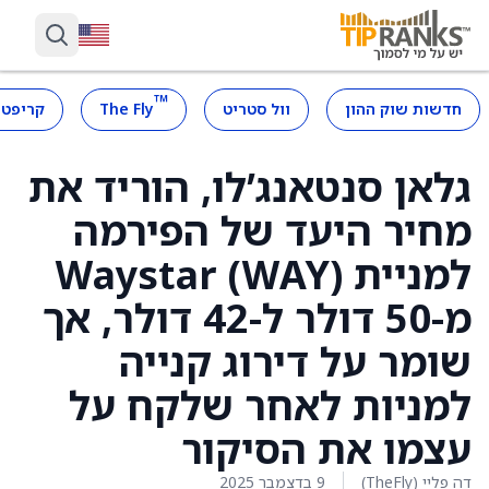
™
חדשות שוק ההון
וול סטריט
The Fly
קריפטו
גלאן סנטאנג’לו, הוריד את
מחיר היעד של הפירמה
למניית Waystar (WAY)
מ-50 דולר ל-42 דולר, אך
שומר על דירוג קנייה
למניות לאחר שלקח על
עצמו את הסיקור
דה פליי (TheFly)
9 בדצמבר 2025