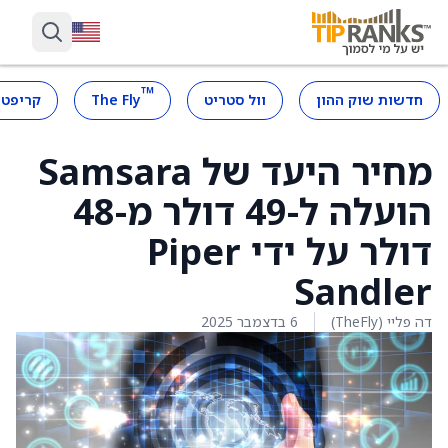
™
חדשות שוק ההון
וול סטריט
The Fly
קריפטו
מחיר היעד של Samsara
הועלה ל-49 דולר מ-48
דולר על ידי Piper
Sandler
דה פליי (TheFly)
6 בדצמבר 2025