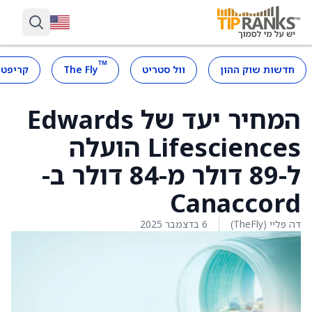
™
חדשות שוק ההון
וול סטריט
The Fly
קריפטו
המחיר יעד של Edwards
Lifesciences הועלה
ל-89 דולר מ-84 דולר ב-
Canaccord
דה פליי (TheFly)
6 בדצמבר 2025