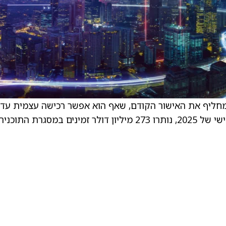
ומחליף את האישור הקודם, שאף הוא אפשר רכישה עצמית עד
לסכום של מיליארד דולר. נכון לסוף הרבעון השלישי של 2025, נותרו 273 מיליון דולר זמינים במסגרת התוכני