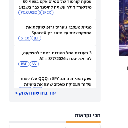
עסקת קורסור של ספייס אקס בשווי 60
מיליארד דולר עשויה להיסגר כבר בשבוע
הבא… אבל המותג Cursor עלול להיעלם
SPCX
PC:CURSO
מניית מעקב? ג'פריס גרופ שוקלת את
הספקולציות על מיזוג בין SpaceX
לטסלה
JEF
SPCX
3 תעודות הסל הטובות ביותר להשקעה,
לפי אנליסט ה-AI – 8/7/2026
IWF
VV
ת
שוק המניות היום: SPY ו-QQQ עלו לאחר
שדוח תעסוקה מאכזב שינה את ציפיות
הריבית
DIA
QQQ
עוד בחדשות השוק >
מניות מחשוב קוונטי מזנקות כשוושינגטון
בוחנת הגדלת המימון ב-68%
הכי נקראות
QBTS
IONQ