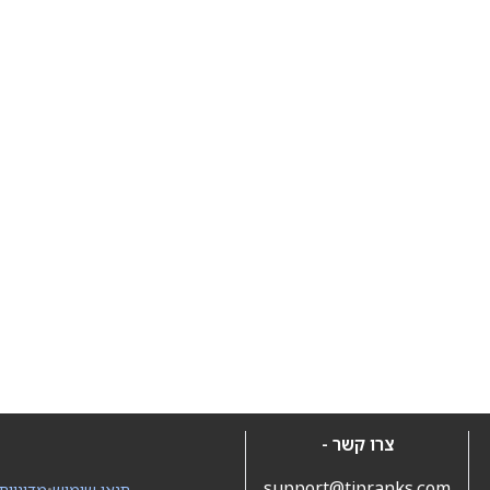
צרו קשר -
support@tipranks.com
תנאי שימוש
•
מדיניות