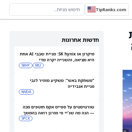
TipRanks.com
חדשות אחרונות
מיקרון או SK hynix: מניית שבבי AI אחת
היא מציאה, והשנייה יקרה מדי
SKHY
MU
"משחקת באש": משקיע מזהיר לגבי
מניית אנבידיה
NVDA
שורטיסטים על ספייס אקס חוטפים מכה
— הנה מה שג'יי פי מורגן רואה בהמשך
SPCX