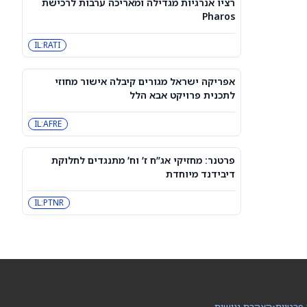
רציו אנרגיות מגדילה ומאריכה ערבות לרכישת
3 מניות דיבידנד אריסטוקרט בדירוג
Pharos
קנייה חזקה שכדאי לקנות עכשיו כדי
לקבל תשלום בספטמבר — 8/7/26
CVX
JNJ
IL:RATI
מניית פורד (NYSE:F) עולה, אך עולים
ספקות לגבי ה-Fathom
אפריקה ישראל מגורים קיבלה אישור מחוזי
F
לתכנית פרויקט אבא הלל
IL:AFRE
3 מניות ה-AI הטובות ביותר עם פוטנציאל
אפסייד של יותר מ-80%, לפי אנליסטים
INOD
AIOT
פרטנר: מחזיקי אג”ח ז’ וח’ מתנגדים לחלוקת
דיבידנד מיוחדת
סוכני AI ממשיכים לפרוץ לחברות, אבל
אף אחד לא יודע את מי לתבוע
IL:PTNR
PC:ANTPQ
META
האופציות של ASTS מתמחרות תנודה של
13.9% סביב הדוח – איך זה משתווה
להיסטוריה?
ASTS
 פרטיות
•
הצהרת נגישות