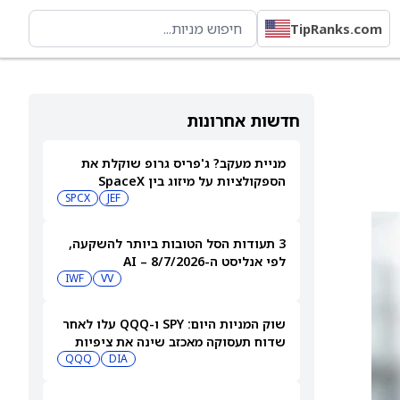
TipRanks.com
חדשות אחרונות
מניית מעקב? ג'פריס גרופ שוקלת את
הספקולציות על מיזוג בין SpaceX
לטסלה
JEF
SPCX
3 תעודות הסל הטובות ביותר להשקעה,
לפי אנליסט ה-AI – 8/7/2026
IWF
VV
שוק המניות היום: SPY ו-QQQ עלו לאחר
שדוח תעסוקה מאכזב שינה את ציפיות
הריבית
DIA
QQQ