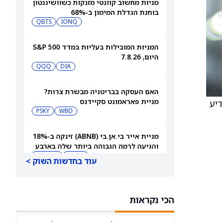
מניות מחשוב קוונטי מזנקות כשוושינגטון
בוחנת הגדלת המימון ב-68%
QBTS
IONQ
המניות המובילות בעליות במדד S&P 500
היום, 7.8.26
QQQ
DIA
האם העסקה בבריטניה מבשרת צרות?
מניית פאראמונט סקיידנס
יע
(NASDAQ:PSKY) עלתה בכל זאת
WBD
PSKY
מניית אייר בי.אן.בי (ABNB) זינקה ב-18%
והגיעה לרמה הגבוהה ביותר שלה בארבע
שנים
ABNB
AIRBNB
עוד בחדשות השוק >
בורגר קינג (QSR) עוקפת את וונדי'ס
והופכת לרשת ההמבורגרים השנייה
הכי נקראות
בגודלה בארה"ב
MCD
QSR