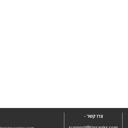
צרו קשר -
support@tipranks.com
תנאי שימוש
•
מדיניות