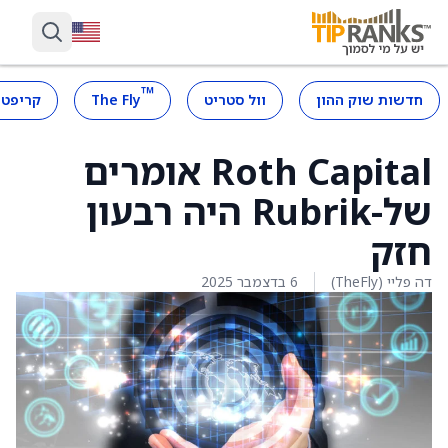
™
חדשות שוק ההון
וול סטריט
The Fly
קריפטו
Roth Capital אומרים
של-Rubrik היה רבעון
חזק
דה פליי (TheFly)
6 בדצמבר 2025