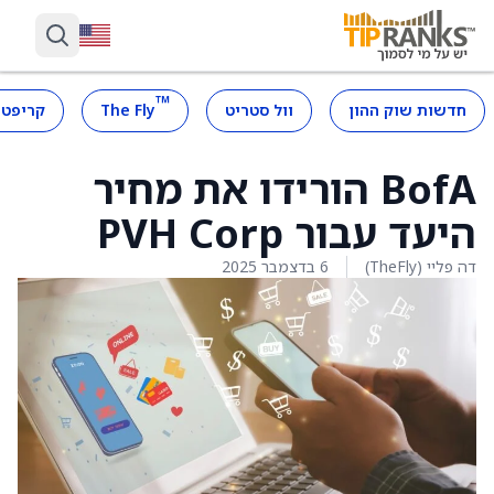
™
חדשות שוק ההון
וול סטריט
The Fly
קריפטו
BofA הורידו את מחיר
היעד עבור PVH Corp
דה פליי (TheFly)
6 בדצמבר 2025