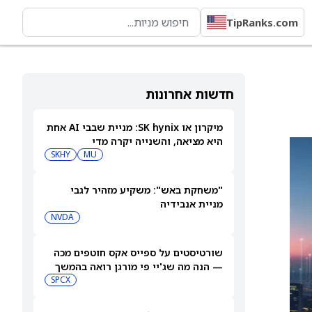
TipRanks.com
חדשות אחרונות
מיקרון או SK hynix: מניית שבבי AI אחת
היא מציאה, והשנייה יקרה מדי
SKHY
MU
"משחקת באש": משקיע מזהיר לגבי
מניית אנבידיה
NVDA
שורטיסטים על ספייס אקס חוטפים מכה
— הנה מה שג'יי פי מורגן רואה בהמשך
SPCX