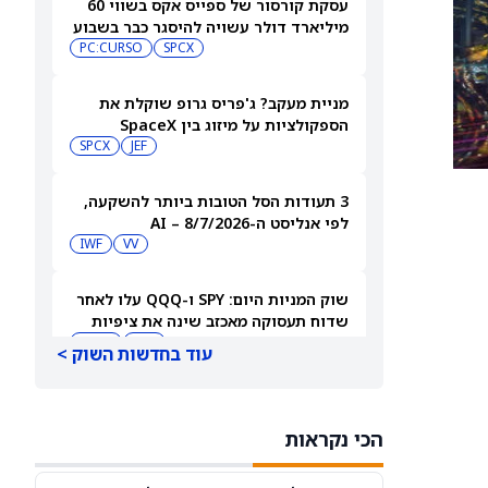
עסקת קורסור של ספייס אקס בשווי 60
מיליארד דולר עשויה להיסגר כבר בשבוע
הבא… אבל המותג Cursor עלול להיעלם
SPCX
PC:CURSO
מניית מעקב? ג'פריס גרופ שוקלת את
הספקולציות על מיזוג בין SpaceX
לטסלה
JEF
SPCX
3 תעודות הסל הטובות ביותר להשקעה,
לפי אנליסט ה-AI – 8/7/2026
IWF
VV
שוק המניות היום: SPY ו-QQQ עלו לאחר
שדוח תעסוקה מאכזב שינה את ציפיות
הריבית
DIA
QQQ
עוד בחדשות השוק >
מניות מחשוב קוונטי מזנקות כשוושינגטון
בוחנת הגדלת המימון ב-68%
הכי נקראות
QBTS
IONQ