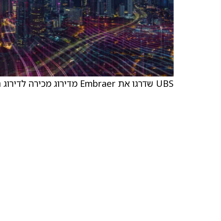
UBS שדרגו את Embraer מדירוג מכירה לדירוג החזקה, ומחיר היעד הועלה ל-69 דולר מ-44 דולר.