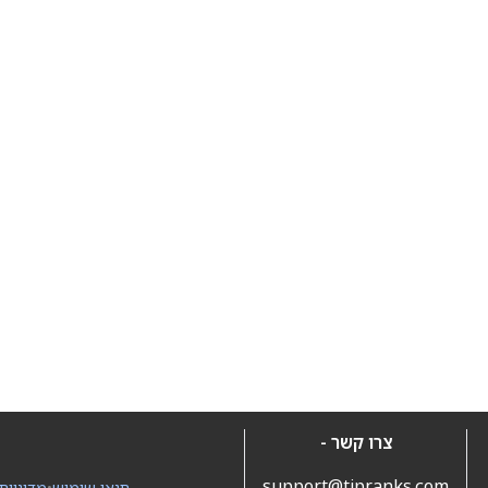
צרו קשר -
support@tipranks.com
תנאי שימוש
•
מדיניות