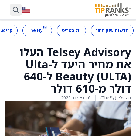
™
חדשות שוק ההון
וול סטריט
The Fly
קריפטו
Telsey Advisory העלו
את מחיר היעד ל-Ulta
Beauty (ULTA) ל-640
דולר מ-610 דולר
דה פליי (TheFly)
6 בדצמבר 2025