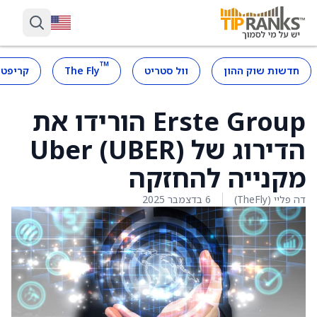
™
חדשות שוק ההון
וול סטריט
The Fly
קריפטו
Erste Group הורידו את
הדירוג של Uber (UBER)
מקנייה להחזקה
דה פליי (TheFly)
6 בדצמבר 2025