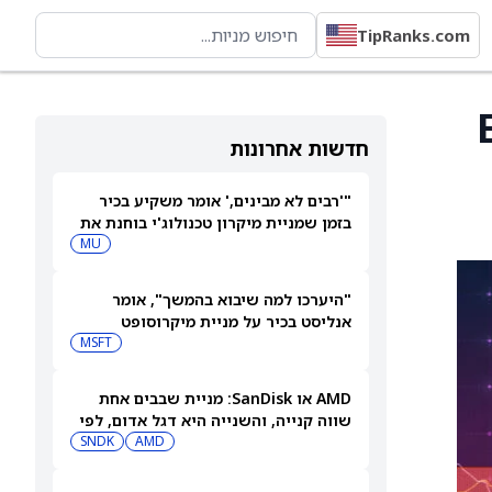
TipRanks.com
E)
חדשות אחרונות
"'רבים לא מבינים,' אומר משקיע בכיר
בזמן שמניית מיקרון טכנולוג'י בוחנת את
המהלך הבא שלה"
MU
"היערכו למה שיבוא בהמשך", אומר
אנליסט בכיר על מניית מיקרוסופט
MSFT
AMD או SanDisk: מניית שבבים אחת
שווה קנייה, והשנייה היא דגל אדום, לפי
משקיע מוביל
AMD
SNDK