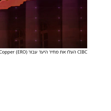
CIBC העלו את מחיר היעד עבור Ero Copper (ERO) ל-C$42 מ-C$37 וממשיכים עם דירוג החזקה על המניות.