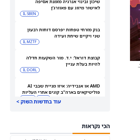
שיכון ובינוי אנרגיה מזמנת אסיפה
לאישור מיזוג עם פאוורג’ן
IL:SBEN
בנק מזרחי טפחות יפרסם דוחות רבעון
שני ויקיים שיחת ועידה
IL:MZTF
קבוצת דוראל: י.ד. מור השקעות חדלה
להיות בעלת עניין
IL:DORL
AMD או אנבידיה: איזו מניית שבבי AI
פוליטיקאים בארה"ב קונים אחרי העליות
שלהן ב-2026?
AMD
NVDA
עוד בחדשות השוק >
ספייס אקס או פלנטיר: גולדמן זאקס אומר
שרק מניה אחת היא קנייה אחרי הראלים
הכי נקראות
האחרונים
PLTR
SPCX